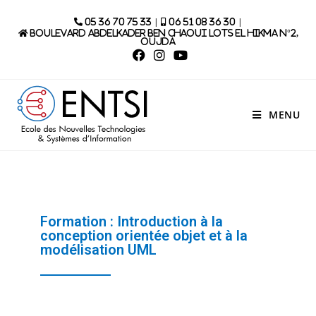
|
|
05 36 70 75 33
06 51 08 36 30
Boulevard Abdelkader Ben Chaoui lots El Hikma N°2,
Oujda
MENU
Formation : Introduction à la
conception orientée objet et à la
modélisation UML