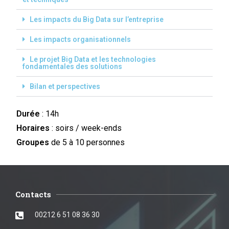
Les impacts du Big Data sur l’entreprise
Les impacts organisationnels
Le projet Big Data et les technologies
fondamentales des solutions
Bilan et perspectives
Durée
: 14h
Horaires
: soirs / week-ends
Groupes
de 5 à 10 personnes
Contacts
00212 6 51 08 36 30