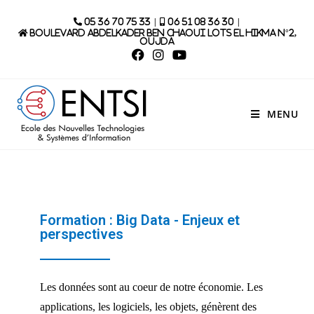
|
|
05 36 70 75 33
06 51 08 36 30
Boulevard Abdelkader Ben Chaoui lots El Hikma N°2,
Oujda
MENU
Formation : Big Data - Enjeux et
perspectives
Les données sont au coeur de notre économie. Les
applications, les logiciels, les objets, génèrent des